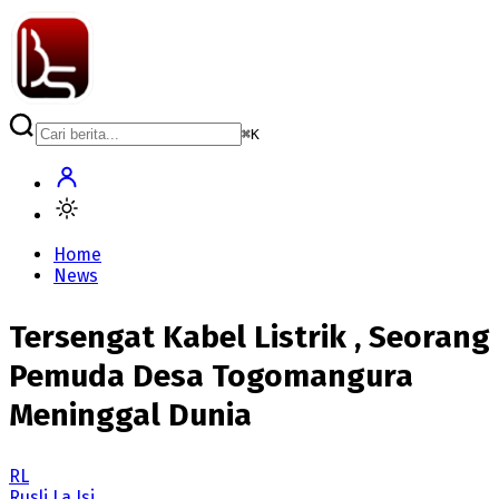
⌘
K
Home
News
Tersengat Kabel Listrik , Seorang
Pemuda Desa Togomangura
Meninggal Dunia
RL
Rusli La Isi