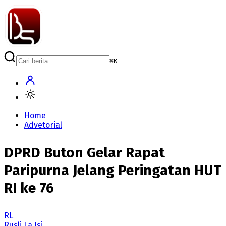
⌘
K
Home
Advetorial
DPRD Buton Gelar Rapat
Paripurna Jelang Peringatan HUT
RI ke 76
RL
Rusli La Isi