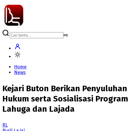
⌘
K
Home
News
Kejari Buton Berikan Penyuluhan
Hukum serta Sosialisasi Program
Lahuga dan Lajada
RL
Rusli La Isi