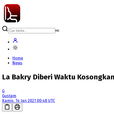
⌘
K
Home
News
La Bakry Diberi Waktu Kosongkan
G
Gustam
Kamis, 14 Jan 2021 00:48 UTC