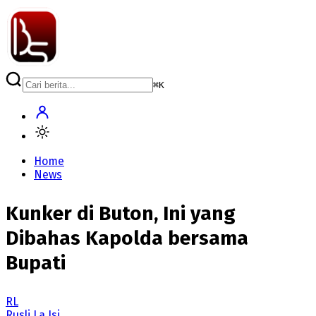
⌘
K
Home
News
Kunker di Buton, Ini yang
Dibahas Kapolda bersama
Bupati
RL
Rusli La Isi