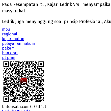
Pada kesempatan itu, Kajari Ledrik VMT menyampaika
masyarakat.
Ledrik juga menyinggung soal prinsip Profesional, 
mou
regional
kejari buton
pelayanan hukum
pakem
bank bri
pt pnm
butonsatu.com/s/FtIPct