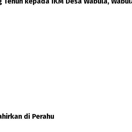
g Tenun kepada IKM Desa Wabula, Wabu
ahirkan di Perahu