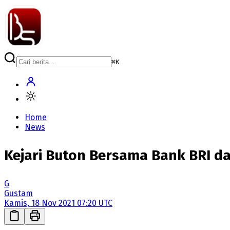
⌘
K
Home
News
Kejari Buton Bersama Bank BRI 
G
Gustam
Kamis, 18 Nov 2021 07:20 UTC