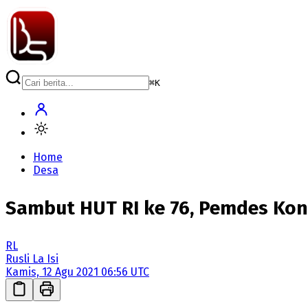
⌘
K
Home
Desa
Sambut HUT RI ke 76, Pemdes Ko
RL
Rusli La Isi
Kamis, 12 Agu 2021 06:56 UTC