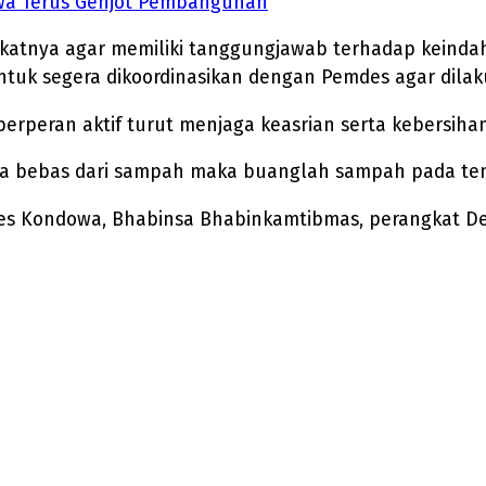
wa Terus Genjot Pembangunan
atnya agar memiliki tanggungjawab terhadap keindaha
uk segera dikoordinasikan dengan Pemdes agar dilak
rperan aktif turut menjaga keasrian serta kebersihan
t kita bebas dari sampah maka buanglah sampah pada 
ades Kondowa, Bhabinsa Bhabinkamtibmas, perangkat D