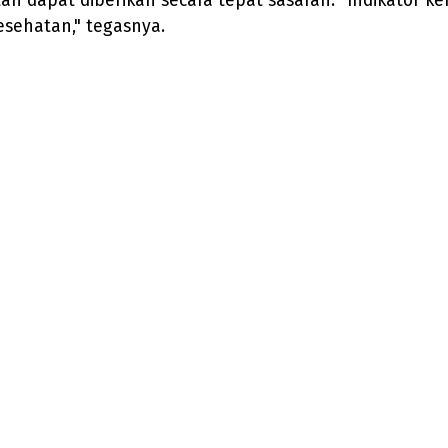
tan dapat diberikan secara tepat sasaran. "Indikator 
sehatan," tegasnya.