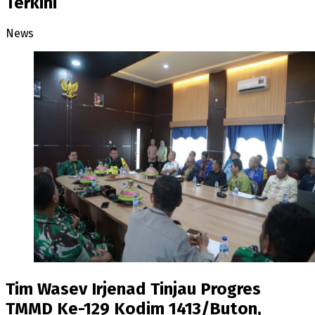
Terkini
News
Tim Wasev Irjenad Tinjau Progres
TMMD Ke-129 Kodim 1413/Buton,