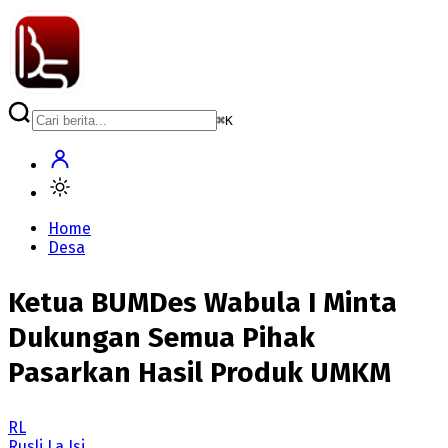
⌘
K
Home
Desa
Ketua BUMDes Wabula I Minta
Dukungan Semua Pihak
Pasarkan Hasil Produk UMKM
RL
Rusli La Isi