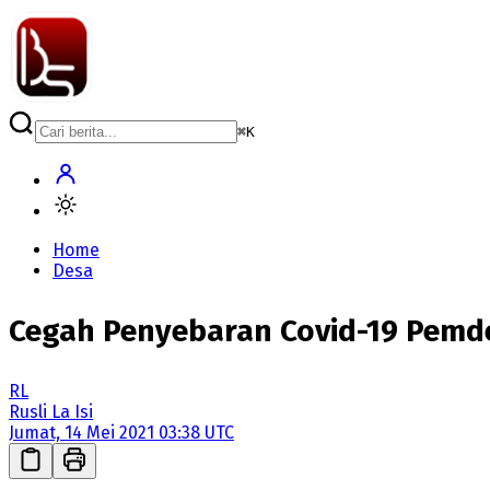
⌘
K
Home
Desa
Cegah Penyebaran Covid-19 Pemd
RL
Rusli La Isi
Jumat, 14 Mei 2021 03:38 UTC