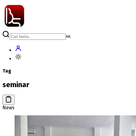
⌘
K
Tag
seminar
News