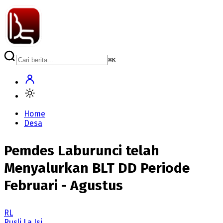
⌘
K
Home
Desa
Pemdes Laburunci telah
Menyalurkan BLT DD Periode
Februari - Agustus
RL
Rusli La Isi