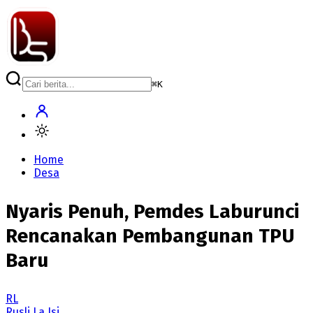
⌘
K
Home
Desa
Nyaris Penuh, Pemdes Laburunci
Rencanakan Pembangunan TPU
Baru
RL
Rusli La Isi