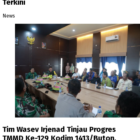
Terkini
News
Tim Wasev Irjenad Tinjau Progres
TMMD Ke-129 Kodim 1413/Buton,