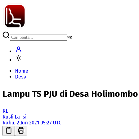
⌘
K
Home
Desa
Lampu TS PJU di Desa Holimombo 
RL
Rusli La Isi
Rabu, 2 Jun 2021 05:27 UTC