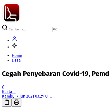
⌘
K
Home
Desa
Cegah Penyebaran Covid-19, Pemd
G
Gustam
Kamis, 17 Jun 2021 03:29 UTC