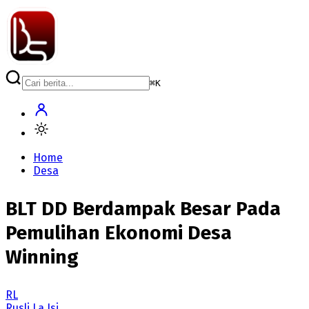
⌘
K
Home
Desa
BLT DD Berdampak Besar Pada
Pemulihan Ekonomi Desa
Winning
RL
Rusli La Isi