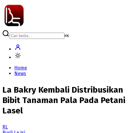
⌘
K
Home
News
La Bakry Kembali Distribusikan
Bibit Tanaman Pala Pada Petani
Lasel
RL
Rusli La Isi