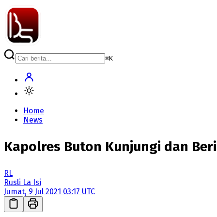
⌘
K
Home
News
Kapolres Buton Kunjungi dan Beri
RL
Rusli La Isi
Jumat, 9 Jul 2021 03:17 UTC