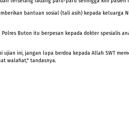
dan terserang radang paru-paru sehingga kini pasien 
mberikan bantuan sosial (tali asih) kepada keluarga
Polres Buton itu berpesan kepada dokter spesialis a
i ujian ini, jangan lupa berdoa kepada Allah SWT me
t walafiat," tandasnya.