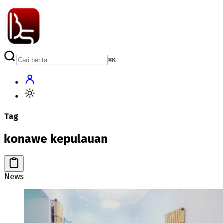
⌘
K
Tag
konawe kepulauan
News