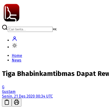
⌘
K
Home
News
Tiga Bhabinkamtibmas Dapat Rew
G
Gustam
Senin, 21 Des 2020 00:34 UTC