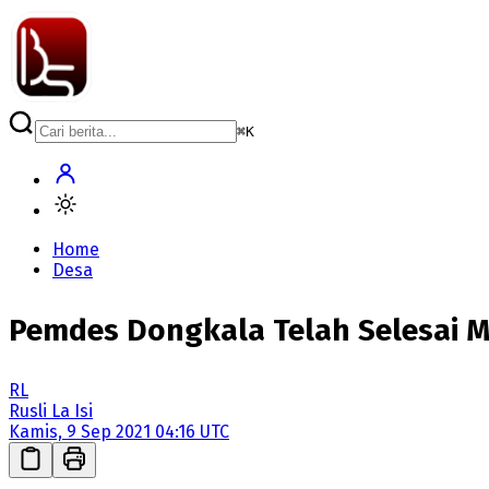
⌘
K
Home
Desa
Pemdes Dongkala Telah Selesai 
RL
Rusli La Isi
Kamis, 9 Sep 2021 04:16 UTC