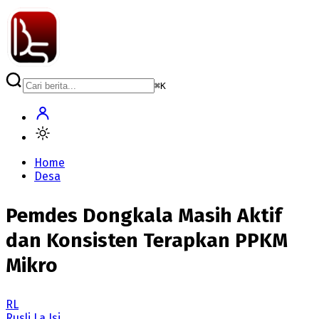
⌘
K
Home
Desa
Pemdes Dongkala Masih Aktif
dan Konsisten Terapkan PPKM
Mikro
RL
Rusli La Isi