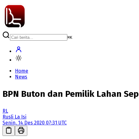
⌘
K
Home
News
BPN Buton dan Pemilik Lahan Se
RL
Rusli La Isi
Senin, 14 Des 2020 07:31 UTC