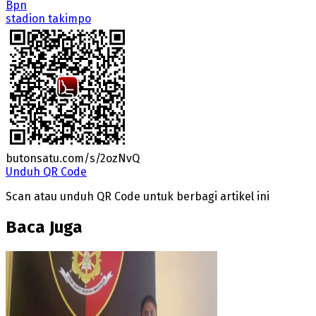
Bpn
stadion takimpo
butonsatu.com/s/2ozNvQ
Unduh QR Code
Scan atau unduh QR Code untuk berbagi artikel ini
Baca Juga