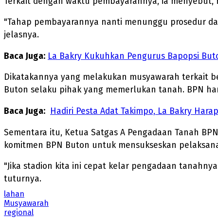
Terkait dengan waktu pembayarannya, ia menyebut,
"Tahap pembayarannya nanti menunggu prosedur dari 
jelasnya.
Baca Juga:
La Bakry Kukuhkan Pengurus Bapopsi But
Dikatakannya yang melakukan musyawarah terkait ben
Buton selaku pihak yang memerlukan tanah. BPN h
Baca Juga:
Hadiri Pesta Adat Takimpo, La Bakry Hara
Sementara itu, Ketua Satgas A Pengadaan Tanah B
komitmen BPN Buton untuk mensukseskan pelaksanaan
"Jika stadion kita ini cepat kelar pengadaan tanahny
tuturnya.
lahan
Musyawarah
regional